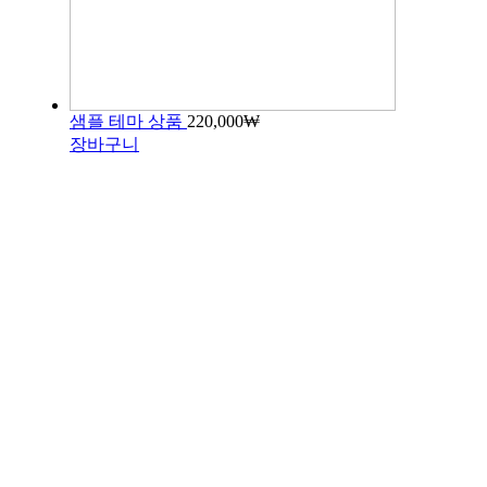
샘플 테마 상품
220,000
₩
장바구니