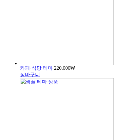
카페·식당 테마
220,000
₩
장바구니