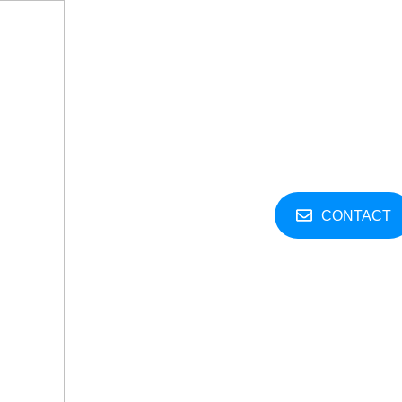
Service
Theme
Contact
CONTACT
엔터프라이즈
1,100,000
₩
/ month